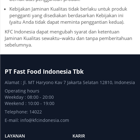
Kebijakan Jaminan Kualitas tidak berlaku untuk produk
pengganti yang disediakan berdasarkan Kebijakan ini
(yaitu Anda tidak dapat meminta penggantian kedua).
KFC Indonesia dapat mengubah syarat dan ketentuan
Jaminan Kualitas sewaktu–waktu dan tanpa pemberitahuan
sebelumnya.
PT Fast Food Indonesia Tbk
Alamat : Jl. MT Haryono Kav 7 Jakarta Selatan 12810, Indonesia
Operating hours
Weekday : 08:00 - 20:00
Weekend : 10:00 - 19:00
Telephone: 14022
E-mail:
info@kfcindonesia.com
LAYANAN
KARIR