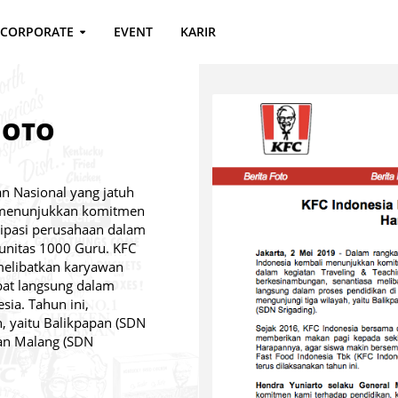
CORPORATE
EVENT
KARIR
HOTO
an Nasional yang jatuh
i menunjukkan komitmen
sipasi perusahaan dalam
unitas 1000 Guru. KFC
melibatkan karyawan
bat langsung dalam
sia. Tahun ini,
, yaitu Balikpapan (SDN
dan Malang (SDN